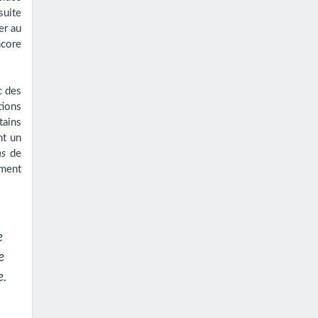
suite
er au
ncore
c des
tions
tains
nt un
ns
de
ement
e
e
e.