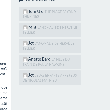
Tom Uio
THE PLACE BEYOND
THE PINES
Mht
L'ANOMALIE DE HERVÉ LE
TELLIER
Jct
L'ANOMALIE DE HERVÉ LE
TELLIER
Arlette Bard
LA FILLE DU
tures
TRAIN DE PAULA HAWKINS
qu’il
ment
Jct
LEURS ENFANTS APRÈS EUX
DE NICOLAS MATHIEU
é que
ésume
 même
lutôt
place