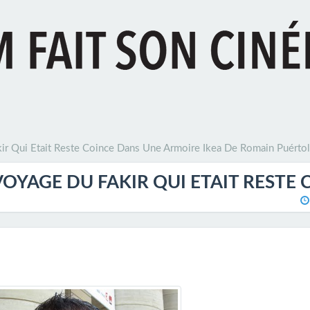
kir Qui Etait Reste Coince Dans Une Armoire Ikea De Romain Puérto