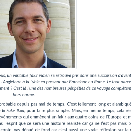
clous, un véritable fakir indien se retrouve pris dans une succession d’aven
l’Angleterre à la Lybie en passant par Barcelone ou Rome. Le tout parce 
mment ? C’est là l’une des nombreuses péripéties de ce voyage complète
hors-norme.
improbable depuis pas mal de temps. C’est tellement long et alambiqu
re
le Fakir Ikea
, pour faire plus simple. Mais, en même temps, cela r
 d’événements qui emmènent un fakir aux quatre coins de l’Europe et
 l’esprit que ce sera une histoire réaliste car ça ne l’est pas mais p
onte, pas dénué de fond car c’est aussi une vraie réflexion sur la 