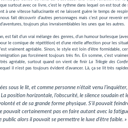
ue surtout avec ce livre, c’est le rythme dans lequel on est tout de 
ent à une vitesse hallucinante et ne laissent guère le temps de respir
r nous fait découvrir d’autres personnages mais c’est pour revenir e
es d’aventures, toujours plus invraisemblables les unes que les autres.
man, est fait d’un vrai mélange des genres, d’un humour burlesque (ave
ur le comique de répétition) et d’une réelle affection pour les situa
st vraiment agréable. Sinon, le style est loin d’être formidable, cer
’immigration pas forcément toujours très fin. En somme, c’est vraime
s très agréable, surtout quand on vient de finir
La Trilogie des Confi
uel il n’est pas toujours évident d’avancer. Là, ça se lit très rapid
s sous le lit, et comme personne n’était venu l’inquiéter,
 La position horizontale, l’obscurité, le silence soudain et l
olonté et de sa grande forme physique. S’il pouvait feindr
ne pouvait certainement pas en faire autant avec la fatigu
de public alors il pouvait se permettre le luxe d’être faible. »